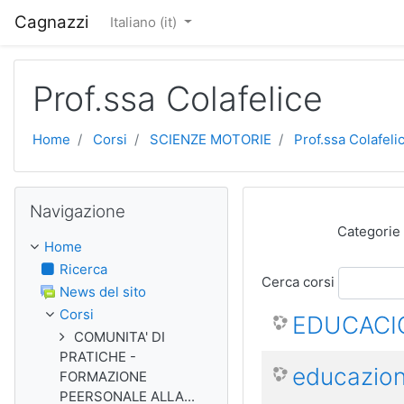
Vai al contenuto principale
Cagnazzi
Italiano ‎(it)‎
Prof.ssa Colafelice
Home
Corsi
SCIENZE MOTORIE
Prof.ssa Colafeli
Salta Navigazione
Navigazione
Categorie 
Home
Ricerca
Cerca corsi
News del sito
Corsi
EDUCACIO
COMUNITA' DI
PRATICHE -
educazion
FORMAZIONE
PEERSONALE ALLA...