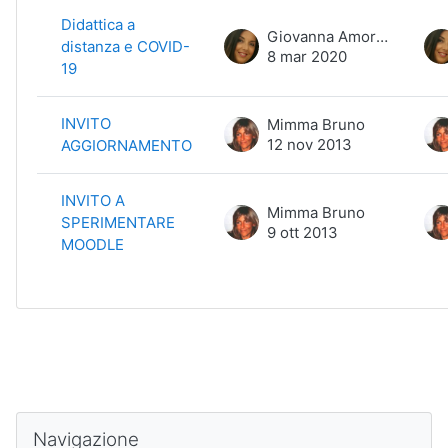
Elenco delle discussioni. Visualizz
Didattica a
Giovanna Amoroso
distanza e COVID-
8 mar 2020
19
INVITO
Mimma Bruno
12 nov 2013
AGGIORNAMENTO
INVITO A
Mimma Bruno
SPERIMENTARE
9 ott 2013
MOODLE
Salta Navigazione
Navigazione