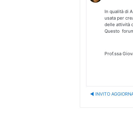
In qualità di
usata per cre
delle attivit
Questo
forum 
Prof.ssa Gio
◀︎ INVITO AGGIOR