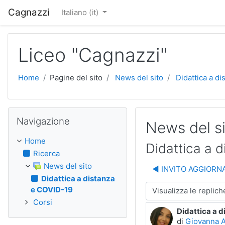
Vai al contenuto principale
Cagnazzi
Italiano ‎(it)‎
Liceo "Cagnazzi"
Home
Pagine del sito
News del sito
Didattica a d
Salta Navigazione
Navigazione
News del s
Home
Didattica a 
Ricerca
News del sito
◀︎ INVITO AGGIOR
Didattica a distanza
e COVID-19
Modalità visualizzazione
Corsi
Didattica a 
Numero di ris
di
Giovanna 