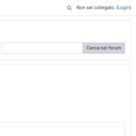
Non sei collegato. (
Login
)
Cerca nei forum