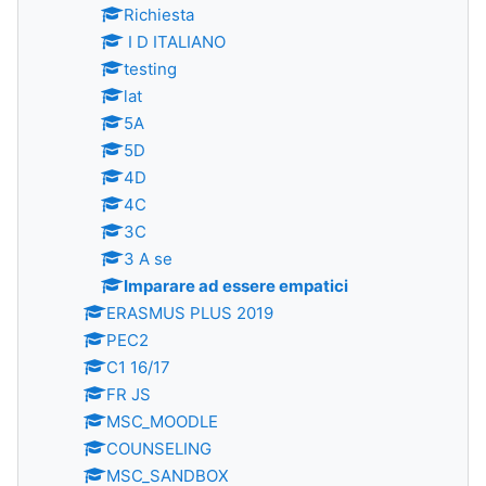
Richiesta
I D ITALIANO
testing
lat
5A
5D
4D
4C
3C
3 A se
Imparare ad essere empatici
ERASMUS PLUS 2019
PEC2
C1 16/17
FR JS
MSC_MOODLE
COUNSELING
MSC_SANDBOX