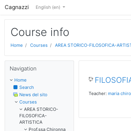
Skip to main content
Cagnazzi
English ‎(en)‎
Course info
Home
Courses
AREA STORICO-FILOSOFICA-ARTIS
Skip Navigation
Navigation
FILOSOFI
Home
Search
Teacher:
maria chir
News del sito
Courses
AREA STORICO-
FILOSOFICA-
ARTISTICA
Prof.ssa Chironna