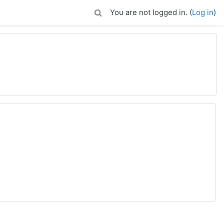
You are not logged in. (
Log in
)