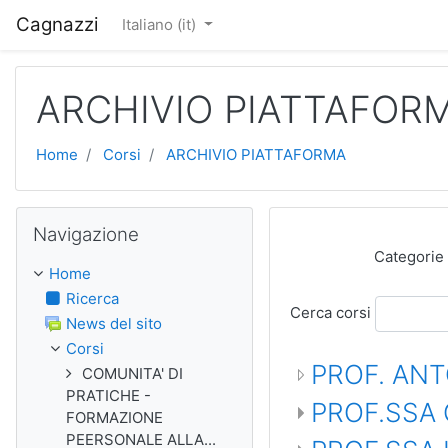
Vai al contenuto principale
Cagnazzi
Italiano ‎(it)‎
ARCHIVIO PIATTAFOR
Home
Corsi
ARCHIVIO PIATTAFORMA
Salta Navigazione
Navigazione
Categorie 
Home
Ricerca
Cerca corsi
News del sito
Corsi
PROF. AN
COMUNITA' DI
PRATICHE -
PROF.SSA
FORMAZIONE
PEERSONALE ALLA...