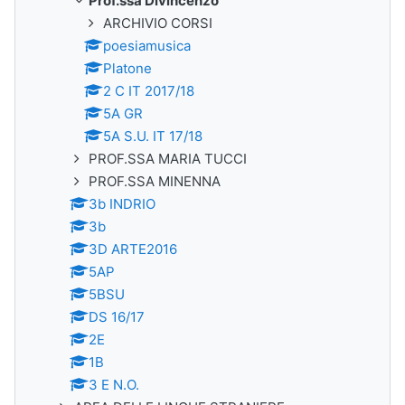
Prof.ssa Divincenzo
ARCHIVIO CORSI
poesiamusica
Platone
2 C IT 2017/18
5A GR
5A S.U. IT 17/18
PROF.SSA MARIA TUCCI
PROF.SSA MINENNA
3b INDRIO
3b
3D ARTE2016
5AP
5BSU
DS 16/17
2E
1B
3 E N.O.