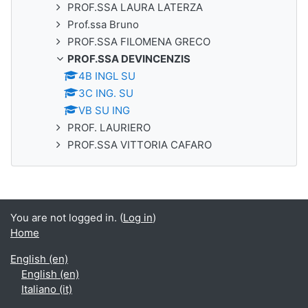
PROF.SSA LAURA LATERZA
Prof.ssa Bruno
PROF.SSA FILOMENA GRECO
PROF.SSA DEVINCENZIS
4B INGL SU
3C ING. SU
VB SU ING
PROF. LAURIERO
PROF.SSA VITTORIA CAFARO
You are not logged in. (
Log in
)
Home
English ‎(en)‎
English ‎(en)‎
Italiano ‎(it)‎